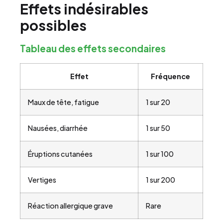
Effets indésirables
possibles
Tableau des effets secondaires
Effet
Fréquence
Maux de tête, fatigue
1 sur 20
Nausées, diarrhée
1 sur 50
Éruptions cutanées
1 sur 100
Vertiges
1 sur 200
Réaction allergique grave
Rare