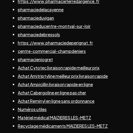
https://www.pharmacieterredargence.fr
pharmaciedelacayenne
pharmacieduvigan
pharmacieducentre-montval-sur-loir
pharmaciedebressols
https://www.pharmaciedeperignat.fr
centre-commercial-champdeniers
pharmacieniogret
Achat Cytotec livraison rapide meilleur prix
Achat Amitriptyline meilleur prix livraison rapide
Achat Ampicillin livraison rapide en ligne
Achat Cabergoline en ligne pas cher
Achat Reminyl en ligne sans ordonnance
Numéros utiles
Matériel médical MAIZIERES LES-METZ
Recyclage médicaments MAIZIERES LES-METZ