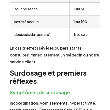
Bouche sèche
1 sur 50
Anxiété accrue
1 sur 100
Idées suicidaires (rare)
Très rare
En cas d’effets sévères ou persistants,
consultez immédiatement un médecin ou notre
service client.
Surdosage et premiers
réflexes
Symptômes de surdosage
Incoordination, vomissements, hyperactivité,
tremblements. Contactez le SAMU (15) ou le