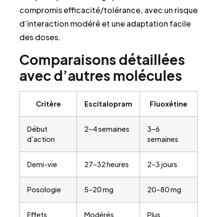
compromis efficacité/tolérance, avec un risque
d’interaction modéré et une adaptation facile
des doses.
Comparaisons détaillées
avec d’autres molécules
Critère
Escitalopram
Fluoxétine
Début
2–4 semaines
3–6
d’action
semaines
Demi-vie
27–32 heures
2–3 jours
Posologie
5–20 mg
20–80 mg
Effets
Modérés
Plus