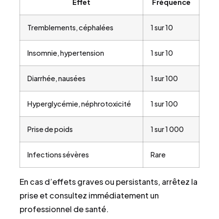
Effet
Fréquence
Tremblements, céphalées
1 sur 10
Insomnie, hypertension
1 sur 10
Diarrhée, nausées
1 sur 100
Hyperglycémie, néphrotoxicité
1 sur 100
Prise de poids
1 sur 1 000
Infections sévères
Rare
En cas d’effets graves ou persistants, arrêtez la
prise et consultez immédiatement un
professionnel de santé.