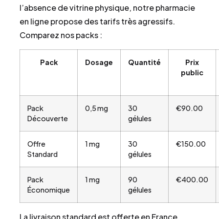
l’absence de vitrine physique, notre pharmacie
en ligne propose des tarifs très agressifs.
Comparez nos packs :
Pack
Dosage
Quantité
Prix
public
Pack
0,5 mg
30
€90.00
Découverte
gélules
Offre
1 mg
30
€150.00
Standard
gélules
Pack
1 mg
90
€400.00
Économique
gélules
La livraison standard est offerte en France