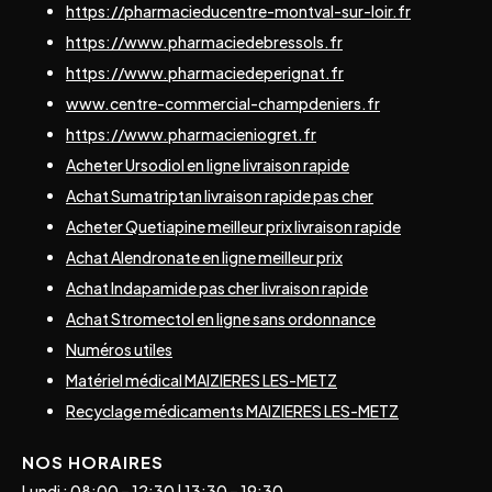
https://pharmacieducentre-montval-sur-loir.fr
https://www.pharmaciedebressols.fr
https://www.pharmaciedeperignat.fr
www.centre-commercial-champdeniers.fr
https://www.pharmacieniogret.fr
Acheter Ursodiol en ligne livraison rapide
Achat Sumatriptan livraison rapide pas cher
Acheter Quetiapine meilleur prix livraison rapide
Achat Alendronate en ligne meilleur prix
Achat Indapamide pas cher livraison rapide
Achat Stromectol en ligne sans ordonnance
Numéros utiles
Matériel médical MAIZIERES LES-METZ
Recyclage médicaments MAIZIERES LES-METZ
NOS HORAIRES
Lundi : 08:00 – 12:30 | 13:30 – 19:30