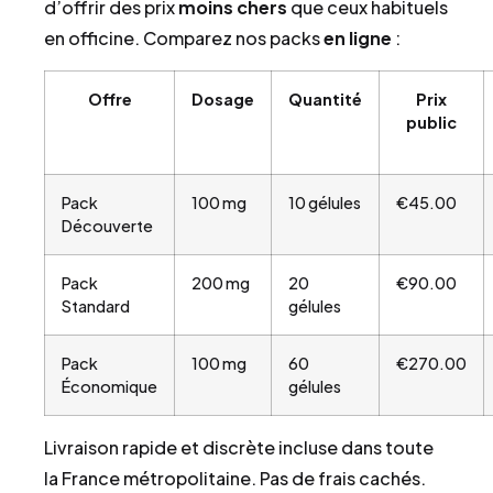
d’offrir des prix
moins chers
que ceux habituels
en officine. Comparez nos packs
en ligne
:
Offre
Dosage
Quantité
Prix
public
Pack
100 mg
10 gélules
€45.00
Découverte
Pack
200 mg
20
€90.00
Standard
gélules
Pack
100 mg
60
€270.00
Économique
gélules
Livraison rapide et discrète incluse dans toute
la France métropolitaine. Pas de frais cachés.