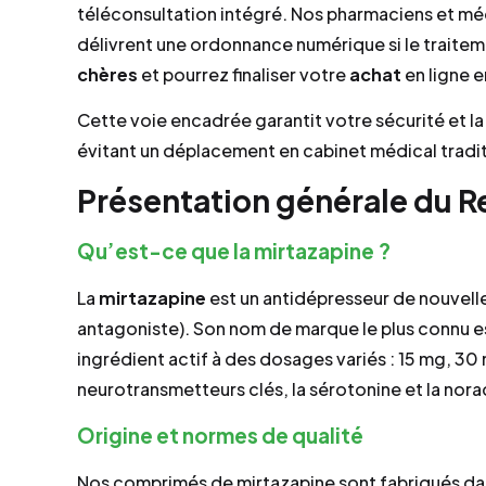
téléconsultation intégré. Nos pharmaciens et méd
délivrent une ordonnance numérique si le traitem
chères
et pourrez finaliser votre
achat
en ligne e
Cette voie encadrée garantit votre sécurité et l
évitant un déplacement en cabinet médical tradit
Présentation générale du R
Qu’est-ce que la mirtazapine ?
La
mirtazapine
est un antidépresseur de nouvel
antagoniste). Son nom de marque le plus connu e
ingrédient actif à des dosages variés : 15 mg, 30
neurotransmetteurs clés, la sérotonine et la nora
Origine et normes de qualité
Nos comprimés de mirtazapine sont fabriqués dan