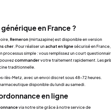
générique en France ?
toire,
Remeron
(mirtazapine) est disponible en version
ns cher
. Pour réaliser un
achat
en ligne
sécurisé en France,
 processus simple : vous remplissez un court questionnai
s pouvez
commander
votre traitement rapidement. Les
pri
cine traditionnelle.
res-lès-Metz, avec un envoi discret sous 48–72 heures.
 pharmaceutique disponible du lundi au samedi.
rdonnance en ligne
donnance
via notre site grâce à notre service de