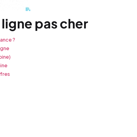
ligne pas cher
ance ?
igne
pine)
pine
fres