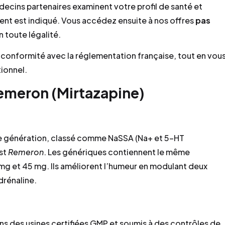
ecins partenaires examinent votre profil de santé et
ent est indiqué. Vous accédez ensuite à nos offres
pas
n toute légalité.
a conformité avec la réglementation française, tout en vou
ionnel.
emeron (Mirtazapine)
le génération, classé comme NaSSA (Na+ et 5-HT
st
Remeron
. Les génériques contiennent le même
 mg et 45 mg. Ils améliorent l’humeur en modulant deux
drénaline.
s des usines certifiées GMP et soumis à des contrôles de