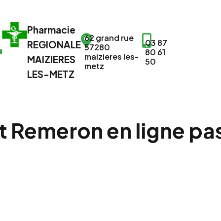
Pharmacie
62 grand rue
03 87
REGIONALE
57280
80 61
maizieres les-
MAIZIERES
50
metz
LES-METZ
 Remeron en ligne pa