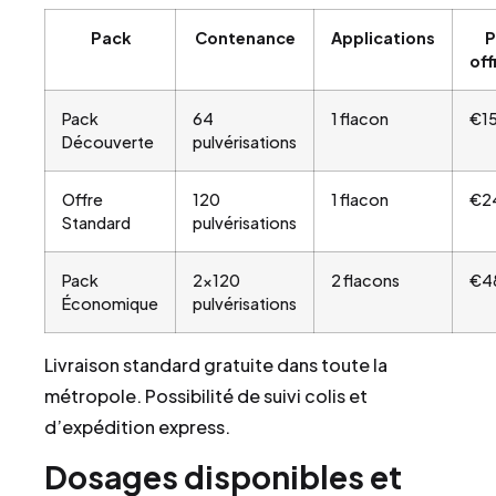
Pack
Contenance
Applications
P
off
Pack
64
1 flacon
€1
Découverte
pulvérisations
Offre
120
1 flacon
€2
Standard
pulvérisations
Pack
2×120
2 flacons
€4
Économique
pulvérisations
Livraison standard gratuite dans toute la
métropole. Possibilité de suivi colis et
d’expédition express.
Dosages disponibles et