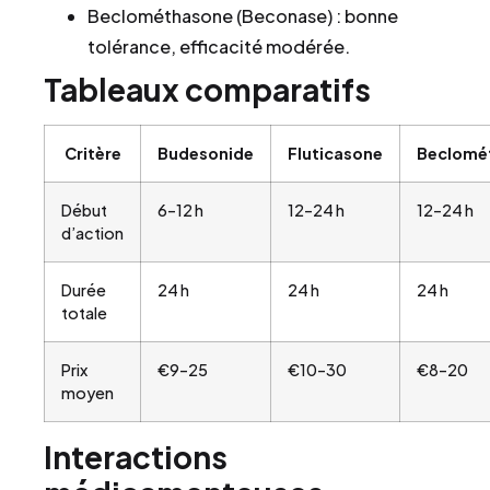
Beclométhasone (Beconase) : bonne
tolérance, efficacité modérée.
Tableaux comparatifs
Critère
Budesonide
Fluticasone
Beclomé
Début
6–12 h
12–24 h
12–24 h
d’action
Durée
24 h
24 h
24 h
totale
Prix
€9–25
€10–30
€8–20
moyen
Interactions