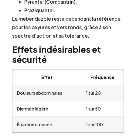
Pyrantel (Combantrin).
Praziquantel.
Le mebendazole reste cependant la référence
pour les oxyures et vers ronds, grâce à son
spectre d’action et sa tolérance.
Effets indésirables et
sécurité
Effet
Fréquence
Douleurs abdominales
1 sur 20
Diarrhée légère
1 sur 50
Éruption cutanée
1 sur 100