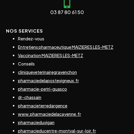
03 87 80 61 50
NOS SERVICES
Rendez-vous
Entretiens pharmaceutique MAIZIERES LES-METZ
Vaccination MAIZIERES LES-METZ
Conseils
cliniqueveterinairegravenchon
pharmaciedelapostevigneux.fr
pharmacie-petri-guasco
dr-chassain
pharmacieterredargence
www.pharmaciedelacayenne.fr
pharmacieduvigan
pharmacieducentre-montval-sur-loir.fr