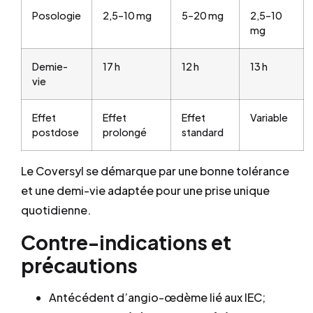
Posologie
2,5–10 mg
5–20 mg
2,5–10
mg
Demie-
17 h
12 h
13 h
vie
Effet
Effet
Effet
Variable
postdose
prolongé
standard
Le Coversyl se démarque par une bonne tolérance
et une demi-vie adaptée pour une prise unique
quotidienne.
Contre-indications et
précautions
Antécédent d’angio-œdème lié aux IEC;