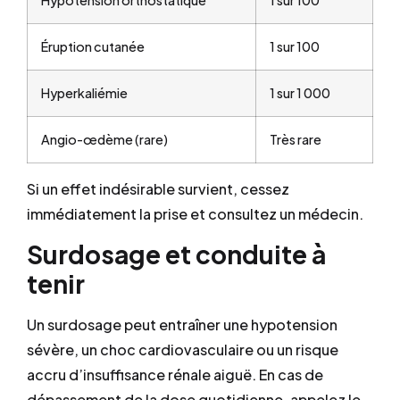
Éruption cutanée
1 sur 100
Hyperkaliémie
1 sur 1 000
Angio-œdème (rare)
Très rare
Si un effet indésirable survient, cessez
immédiatement la prise et consultez un médecin.
Surdosage et conduite à
tenir
Un surdosage peut entraîner une hypotension
sévère, un choc cardiovasculaire ou un risque
accru d’insuffisance rénale aiguë. En cas de
dépassement de la dose quotidienne, appelez le