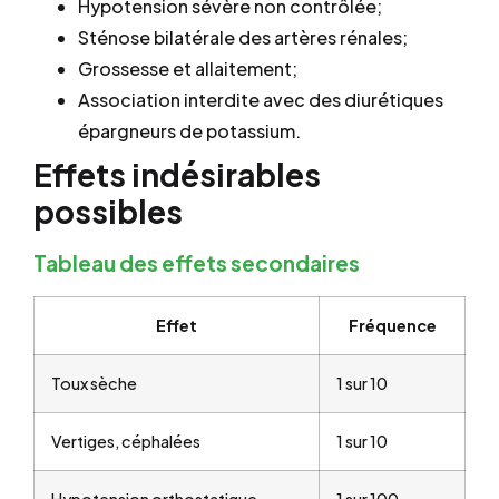
Hypotension sévère non contrôlée;
Sténose bilatérale des artères rénales;
Grossesse et allaitement;
Association interdite avec des diurétiques
épargneurs de potassium.
Effets indésirables
possibles
Tableau des effets secondaires
Effet
Fréquence
Toux sèche
1 sur 10
Vertiges, céphalées
1 sur 10
Hypotension orthostatique
1 sur 100