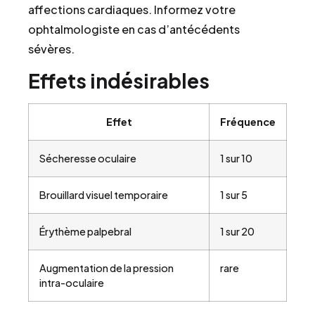
affections cardiaques. Informez votre
ophtalmologiste en cas d’antécédents
sévères.
Effets indésirables
Effet
Fréquence
Sécheresse oculaire
1 sur 10
Brouillard visuel temporaire
1 sur 5
Érythème palpebral
1 sur 20
Augmentation de la pression
rare
intra-oculaire