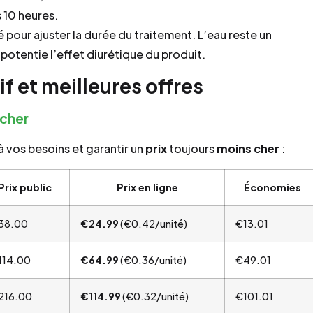
 10 heures.
lé pour ajuster la durée du traitement. L’eau reste un
potentie l’effet diurétique du produit.
f et meilleures offres
 cher
 vos besoins et garantir un
prix
toujours
moins cher
:
Prix public
Prix en ligne
Économies
38.00
€24.99
(€0.42/unité)
€13.01
114.00
€64.99
(€0.36/unité)
€49.01
216.00
€114.99
(€0.32/unité)
€101.01