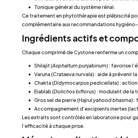
Tonique général du système rénal.
Ce traitement en phytothérapie est plébiscité p
complémentaire aux recommandations hygiéno-
Ingrédients actifs et compo
Chaque comprimé de Cystone renferme un comple
Shilajit (
Asphaltum punjabinum
) : favorise 
Varuna (
Crataeva nurvala
) : aide à prévenir la
Chakta (
Didymocarpus pedicellata
) : actio
Eiablab (
Dolichos biflorus
) : modulant de la t
Gros sel de pierre (
Hajrul yahood bhasma
) :
Accompagnement d’excipients inertes (lact
Les extraits sont contrôlés en laboratoire pour g
l’efficacité à chaque prise.