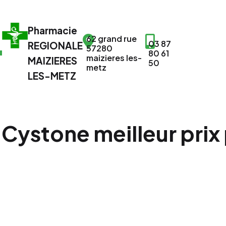
Pharmacie
62 grand rue
03 87
REGIONALE
57280
80 61
maizieres les-
MAIZIERES
50
metz
LES-METZ
Cystone meilleur prix