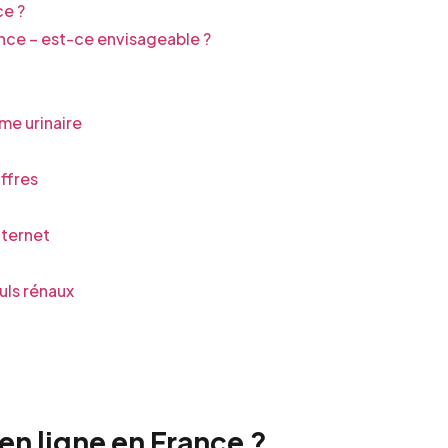
ce ?
ce – est-ce envisageable ?
me urinaire
ffres
nternet
uls rénaux
n ligne en France ?