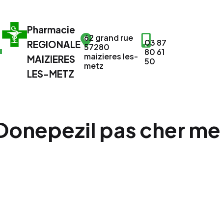
Pharmacie
62 grand rue
03 87
REGIONALE
57280
80 61
maizieres les-
MAIZIERES
50
metz
LES-METZ
onepezil pas cher mei