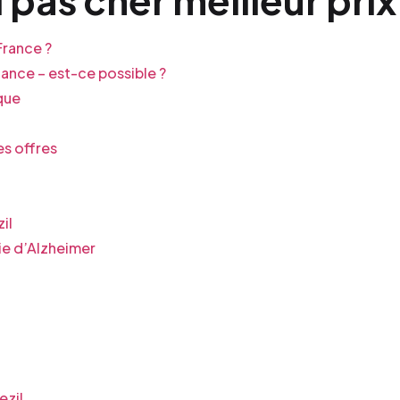
rance ?
nce – est-ce possible ?
que
es offres
il
ie d’Alzheimer
ezil