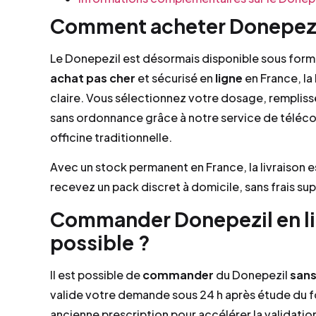
Comment acheter Donepezil
Le Donepezil est désormais disponible sous form
achat
pas cher
et sécurisé en
ligne
en France, la
claire. Vous sélectionnez votre dosage, remplis
sans ordonnance grâce à notre service de télécon
officine traditionnelle.
Avec un stock permanent en France, la livraison e
recevez un pack discret à domicile, sans frais su
Commander Donepezil en li
possible ?
Il est possible de
commander
du Donepezil
san
valide votre demande sous 24 h après étude du fo
ancienne prescription pour accélérer la validati