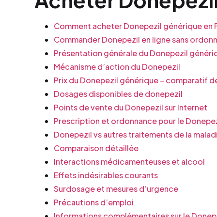
Comment acheter Donepezil générique en F
Commander Donepezil en ligne sans ordonna
Présentation générale du Donepezil généri
Mécanisme d’action du Donepezil
Prix du Donepezil générique – comparatif d
Dosages disponibles de donepezil
Points de vente du Donepezil sur Internet
Prescription et ordonnance pour le Donepez
Donepezil vs autres traitements de la malad
Comparaison détaillée
Interactions médicamenteuses et alcool
Effets indésirables courants
Surdosage et mesures d’urgence
Précautions d’emploi
Informations complémentaires sur le Donep