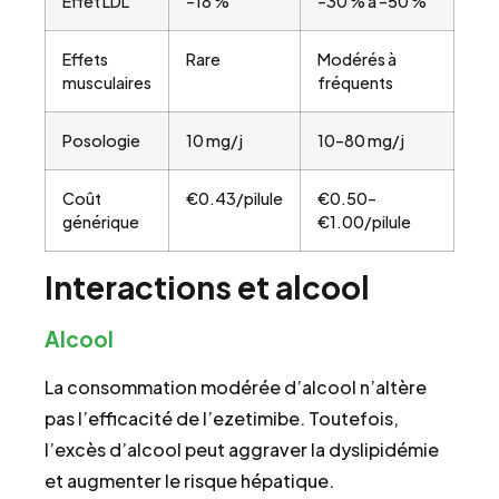
Effet LDL
–18 %
–30 % à –50 %
Effets
Rare
Modérés à
musculaires
fréquents
Posologie
10 mg/j
10–80 mg/j
Coût
€0.43/pilule
€0.50–
générique
€1.00/pilule
Interactions et alcool
Alcool
La consommation modérée d’alcool n’altère
pas l’efficacité de l’ezetimibe. Toutefois,
l’excès d’alcool peut aggraver la dyslipidémie
et augmenter le risque hépatique.