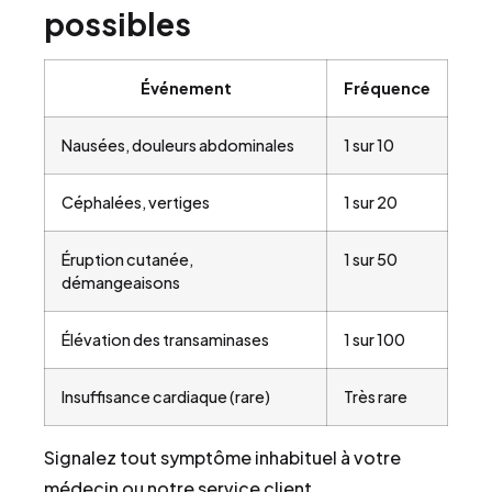
possibles
Événement
Fréquence
Nausées, douleurs abdominales
1 sur 10
Céphalées, vertiges
1 sur 20
Éruption cutanée,
1 sur 50
démangeaisons
Élévation des transaminases
1 sur 100
Insuffisance cardiaque (rare)
Très rare
Signalez tout symptôme inhabituel à votre
médecin ou notre service client.