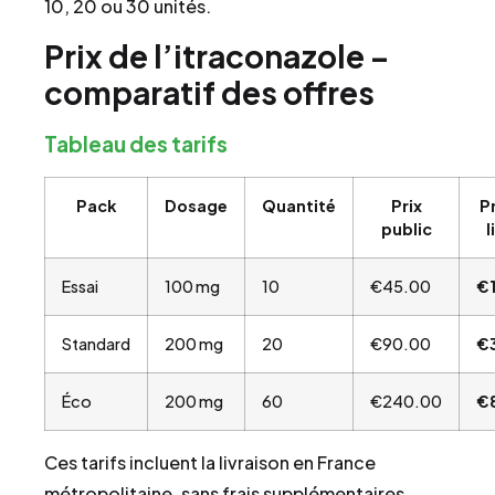
10, 20 ou 30 unités.
Prix de l’itraconazole –
comparatif des offres
Tableau des tarifs
Pack
Dosage
Quantité
Prix
Pr
public
l
Essai
100 mg
10
€45.00
€1
Standard
200 mg
20
€90.00
€
Éco
200 mg
60
€240.00
€
Ces tarifs incluent la livraison en France
métropolitaine, sans frais supplémentaires.