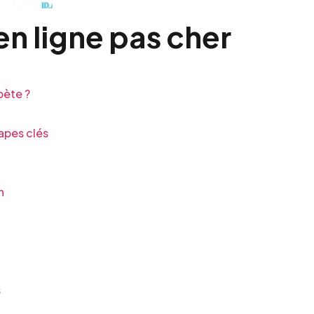
n ligne pas cher
bète ?
apes clés
n
s