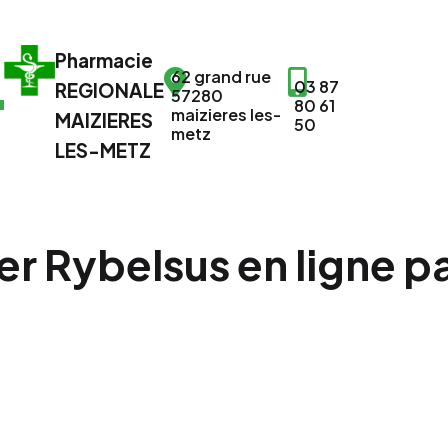
Pharmacie
62 grand rue
03 87
REGIONALE
57280
80 61
maizieres les-
MAIZIERES
50
metz
LES-METZ
r Rybelsus en ligne p