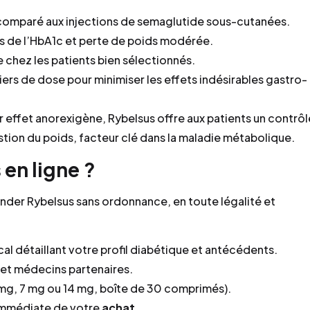
t comparé aux injections de semaglutide sous-cutanées.
ves de l’HbA1c et perte de poids modérée.
e chez les patients bien sélectionnés.
liers de dose pour minimiser les effets indésirables gastro-
 effet anorexigène, Rybelsus offre aux patients un contrôl
estion du poids, facteur clé dans la maladie métabolique.
en ligne ?
der Rybelsus sans ordonnance, en toute légalité et
l détaillant votre profil diabétique et antécédents.
 et médecins partenaires.
mg, 7 mg ou 14 mg, boîte de 30 comprimés).
 immédiate de votre
achat
.