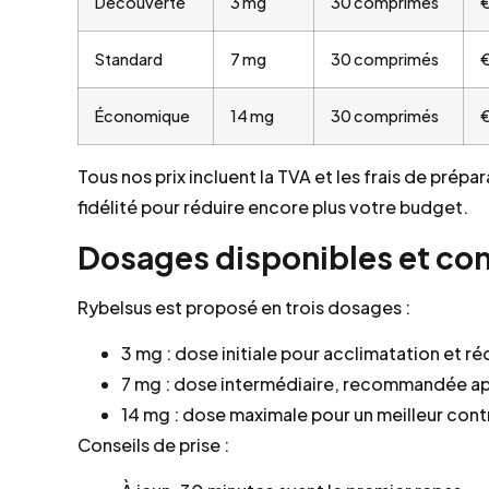
Découverte
3 mg
30 comprimés
Standard
7 mg
30 comprimés
Économique
14 mg
30 comprimés
Tous nos prix incluent la TVA et les frais de pré
fidélité pour réduire encore plus votre budget.
Dosages disponibles et cons
Rybelsus est proposé en trois dosages :
3 mg : dose initiale pour acclimatation et ré
7 mg : dose intermédiaire, recommandée aprè
14 mg : dose maximale pour un meilleur con
Conseils de prise :