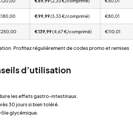
€120,00
€69,99
(2,33 €/comprimé)
€50,01
€180,00
€99,99
(3,33 €/comprimé)
€80,01
€250,00
€139,99
(4,67 €/comprimé)
€110,01
paration. Profitez régulièrement de codes promo et remises
eils d’utilisation
duire les effets gastro-intestinaux.
s 30 jours si bien toléré.
trôle glycémique.