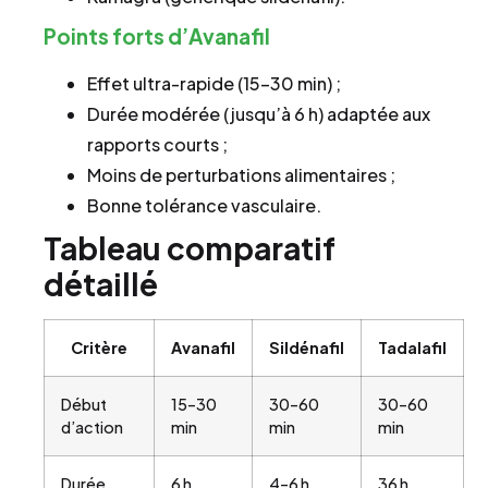
Points forts d’Avanafil
Effet ultra-rapide (15–30 min) ;
Durée modérée (jusqu’à 6 h) adaptée aux
rapports courts ;
Moins de perturbations alimentaires ;
Bonne tolérance vasculaire.
Tableau comparatif
détaillé
Critère
Avanafil
Sildénafil
Tadalafil
Début
15–30
30–60
30–60
d’action
min
min
min
Durée
6 h
4–6 h
36 h