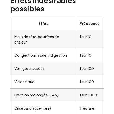
Effets indésirables
possibles
Effet
Fréquence
Maux de tête, bouffées de
1 sur 10
chaleur
Congestion nasale, indigestion
1 sur 10
Vertiges, nausées
1 sur 100
Vision floue
1 sur 100
Erection prolongée (>4 h)
1 sur 1 000
Crise cardiaque (rare)
Très rare