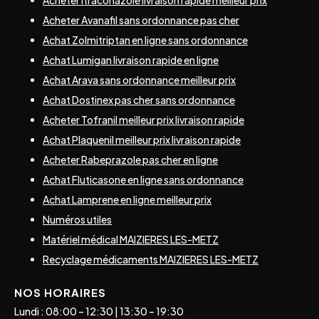
Acheter Avanafil sans ordonnance pas cher
Achat Zolmitriptan en ligne sans ordonnance
Achat Lumigan livraison rapide en ligne
Achat Arava sans ordonnance meilleur prix
Achat Dostinex pas cher sans ordonnance
Acheter Tofranil meilleur prix livraison rapide
Achat Plaquenil meilleur prix livraison rapide
Acheter Rabeprazole pas cher en ligne
Achat Fluticasone en ligne sans ordonnance
Achat Lamprene en ligne meilleur prix
Numéros utiles
Matériel médical MAIZIERES LES-METZ
Recyclage médicaments MAIZIERES LES-METZ
NOS HORAIRES
Lundi : 08:00 – 12:30 | 13:30 – 19:30