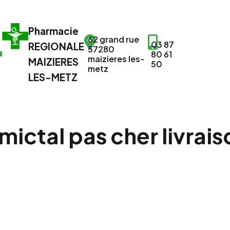
Pharmacie
62 grand rue
03 87
REGIONALE
57280
80 61
maizieres les-
MAIZIERES
50
metz
LES-METZ
mictal pas cher livrais