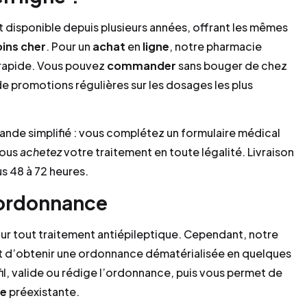
t disponible depuis plusieurs années, offrant les mêmes
ins cher
. Pour un
achat
en
ligne
, notre pharmacie
 rapide. Vous pouvez
commander
sans bouger de chez
de promotions régulières sur les dosages les plus
de simplifié : vous complétez un formulaire médical
vous
achetez
votre traitement en toute légalité. Livraison
s 48 à 72 heures.
ordonnance
pour tout traitement antiépileptique. Cependant, notre
 d’obtenir une ordonnance dématérialisée en quelques
il, valide ou rédige l’ordonnance, puis vous permet de
ce
préexistante.