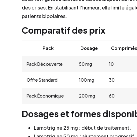
des crises. En stabilisant l’humeur, elle limite é
patients bipolaires.
Comparatif des prix
Pack
Dosage
Comprimé
Pack Découverte
50 mg
10
Offre Standard
100 mg
30
Pack Économique
200 mg
60
Dosages et formes disponi
Lamotrigine 25 mg : début de traitement.
Lamotrigine 50 mg : ajustement progressif.