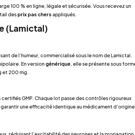
arge 100 % en ligne, légale et sécurisée. Vous recevez un
tail des
prix pas chers
appliqués.
e (Lamictal)
ilisant de l’humeur, commercialisé sous le nom de Lamictal.
bipolaire. En version
générique
, elle se présente sous form
g et 200 mg.
s certifiés GMP. Chaque lot passe des contrôles rigoureux
r garantir une efficacité identique au médicament d’origine
ux, réduisant l’excitabilité des neurones et la propagation