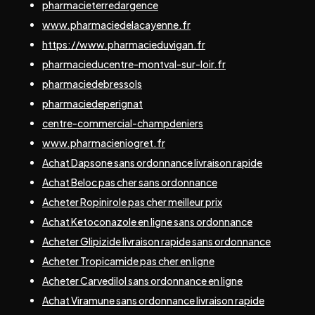
pharmacieterredargence
www.pharmaciedelacayenne.fr
https://www.pharmacieduvigan.fr
pharmacieducentre-montval-sur-loir.fr
pharmaciedebressols
pharmaciedeperignat
centre-commercial-champdeniers
www.pharmacieniogret.fr
Achat Dapsone sans ordonnance livraison rapide
Achat Beloc pas cher sans ordonnance
Acheter Ropinirole pas cher meilleur prix
Achat Ketoconazole en ligne sans ordonnance
Acheter Glipizide livraison rapide sans ordonnance
Acheter Tropicamide pas cher en ligne
Acheter Carvedilol sans ordonnance en ligne
Achat Viramune sans ordonnance livraison rapide