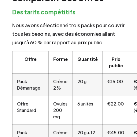
Des tarifs compétitifs
Nous avons sélectionné trois packs pour couvrir
tous les besoins, avec des économies allant
jusqu’à 60 % par rapport au
prix
public :
Offre
Forme
Quantité
Prix
public
Pack
Crème
20 g
€15.00
€
Démarrage
2 %
(
Offre
Ovules
6 unités
€22.00
€
Standard
200
(
mg
Pack
Crème
20 g + 12
€45.00
€