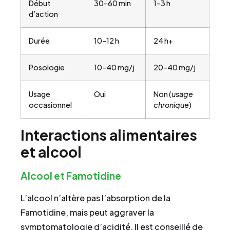
Début
30–60 min
1–3 h
d’action
Durée
10–12 h
24 h+
Posologie
10–40 mg/j
20–40 mg/j
Usage
Oui
Non (
usage
occasionnel
chronique
)
Interactions alimentaires
et alcool
Alcool et Famotidine
L’alcool n’altère pas l’absorption de la
Famotidine, mais peut aggraver la
symptomatologie d’acidité. Il est conseillé de