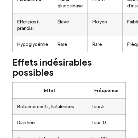
glucosidase
d’ins
Effet post-
Élevé
Moyen
Faibl
prandial
Hypoglycémie
Rare
Rare
Fréq
Effets indésirables
possibles
Effet
Fréquence
Ballonnements, flatulences
1 sur 3
Diarrhée
1 sur 10