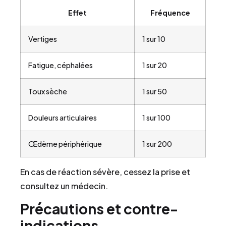
Effet
Fréquence
Vertiges
1 sur 10
Fatigue, céphalées
1 sur 20
Toux sèche
1 sur 50
Douleurs articulaires
1 sur 100
Œdème périphérique
1 sur 200
En cas de réaction sévère, cessez la prise et
consultez un médecin.
Précautions et contre-
indications