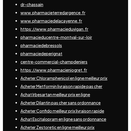
dr-chassain
www.pharmacieterredargence.fr
www.pharmaciedelacayenne.fr
https://www.pharmacieduvigan.fr
pharmacieducentre-montval-sur-loir
pharmaciedebressols
pharmaciedeperignat
centre-commercial-champdeniers
https://www.pharmacieniogret.fr
Acheter Chloramphenicol en ligne meilleur prix
Acheter Metformin livraison rapide pas cher
Achat Irbesartan meilleur prix en ligne
Acheter Dilantin pas cher sans ordonnance
Acheter Confido meilleur prix livraison rapide
Achat Escitalopram en ligne sans ordonnance
Acheter Zestoretic en ligne meilleur prix