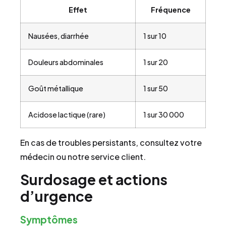
Effet
Fréquence
Nausées, diarrhée
1 sur 10
Douleurs abdominales
1 sur 20
Goût métallique
1 sur 50
Acidose lactique (rare)
1 sur 30 000
En cas de troubles persistants, consultez votre
médecin ou notre service client.
Surdosage et actions
d’urgence
Symptômes