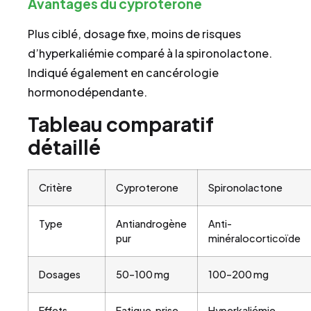
Avantages du cyprotérone
Plus ciblé, dosage fixe, moins de risques
d’hyperkaliémie comparé à la spironolactone.
Indiqué également en cancérologie
hormonodépendante.
Tableau comparatif
détaillé
Critère
Cyproterone
Spironolactone
Type
Antiandrogène
Anti-
pur
minéralocorticoïde
Dosages
50–100 mg
100–200 mg
Effets
Fatigue, prise
Hyperkaliémie