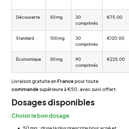
Découverte
50 mg
30
€75.00
comprimés
Standard
100 mg
30
€120.00
comprimés
Économique
50 mg
90
€225.00
comprimés
Livraison gratuite en
France
pour toute
commande
supérieure à €50, avec suivi offert.
Dosages disponibles
Choisir le bon dosage
50 mg : dose la plus prescrite pour acné et