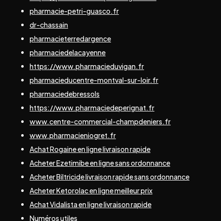
pharmacie-petri-guasco.fr
dr-chassain
pharmacieterredargence
pharmaciedelacayenne
https://www.pharmacieduvigan.fr
pharmacieducentre-montval-sur-loir.fr
pharmaciedebressols
https://www.pharmaciedeperignat.fr
www.centre-commercial-champdeniers.fr
www.pharmacieniogret.fr
Achat Rogaine en ligne livraison rapide
Acheter Ezetimibe en ligne sans ordonnance
Acheter Biltricide livraison rapide sans ordonnance
Acheter Ketorolac en ligne meilleur prix
Achat Vidalista en ligne livraison rapide
Numéros utiles