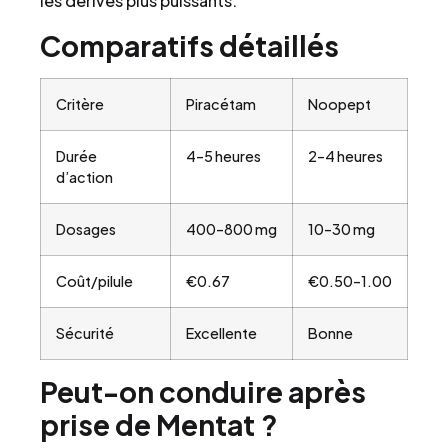
les dérivés plus puissants.
Comparatifs détaillés
Critère
Piracétam
Noopept
Durée
4–5 heures
2–4 heures
d’action
Dosages
400–800 mg
10–30 mg
Coût/pilule
€0.67
€0.50–1.00
Sécurité
Excellente
Bonne
Peut-on conduire après
prise de Mentat ?