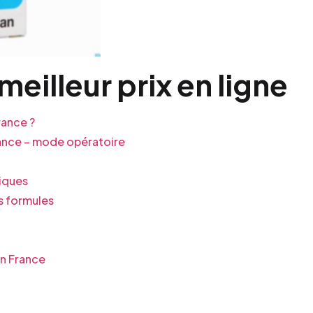
eilleur prix en ligne
ance ?
ance – mode opératoire
iques
s formules
en France