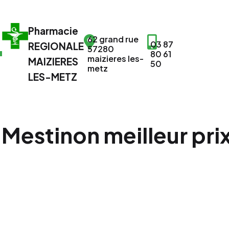
Pharmacie
62 grand rue
03 87
REGIONALE
57280
80 61
maizieres les-
MAIZIERES
50
metz
LES-METZ
Mestinon meilleur prix