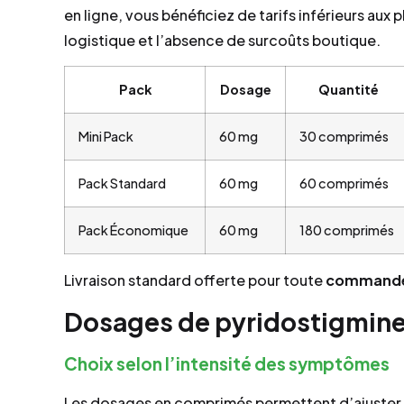
en ligne, vous bénéficiez de tarifs inférieurs aux 
logistique et l’absence de surcoûts boutique.
Pack
Dosage
Quantité
Mini Pack
60 mg
30 comprimés
Pack Standard
60 mg
60 comprimés
Pack Économique
60 mg
180 comprimés
Livraison standard offerte pour toute
command
Dosages de pyridostigmine
Choix selon l’intensité des symptômes
Les dosages en comprimés permettent d’ajuster 