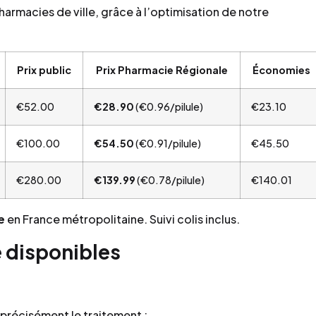
pharmacies de ville, grâce à l’optimisation de notre
Prix public
Prix Pharmacie Régionale
Économies
€52.00
€28.90
(€0.96/pilule)
€23.10
€100.00
€54.50
(€0.91/pilule)
€45.50
€280.00
€139.99
(€0.78/pilule)
€140.01
e
en France métropolitaine. Suivi colis inclus.
 disponibles
précisément le traitement :