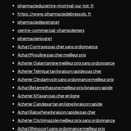
pharmacieducentre-montval-sur-loir.fr
https://www.pharmaciedebressols.fr
pharmaciedeperignat
centre-commercial-champdeniers
pharmacieniogret
Achat Contrave pas cher sans ordonnance
Achat Mysoline pas cher meilleur prix
Acheter Galantamine meilleur prix sans ordonnance
Acheter Telmisartan livraison rapide pas cher
Acheter Clindamycin sans ordonnance meilleur prix
Achat Betamethasone meilleur prix livraison rapide
Acheter Xifaxan pas cher en ligne
Acheter Candesartan en ligne livraison rapide
Achat Raloxifene livraison rapide pas cher
Acheter Clotrimazole meilleur prix sans ordonnance
Achat Rhinocort sans ordonnance meilleur prix