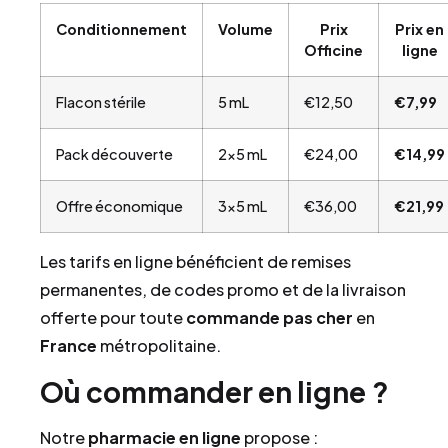
Conditionnement
Volume
Prix
Prix en
Officine
ligne
Flacon stérile
5 mL
€12,50
€7,99
Pack découverte
2×5 mL
€24,00
€14,99
Offre économique
3×5 mL
€36,00
€21,99
Les tarifs en ligne bénéficient de remises
permanentes, de codes promo et de la livraison
offerte pour toute
commande
pas cher
en
France
métropolitaine.
Où commander en ligne ?
Notre
pharmacie en ligne
propose :