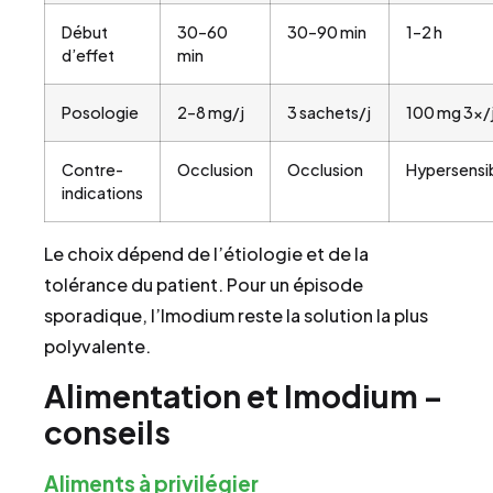
Début
30–60
30–90 min
1–2 h
d’effet
min
Posologie
2–8 mg/j
3 sachets/j
100 mg 3×/
Contre-
Occlusion
Occlusion
Hypersensib
indications
Le choix dépend de l’étiologie et de la
tolérance du patient. Pour un épisode
sporadique, l’Imodium reste la solution la plus
polyvalente.
Alimentation et Imodium –
conseils
Aliments à privilégier